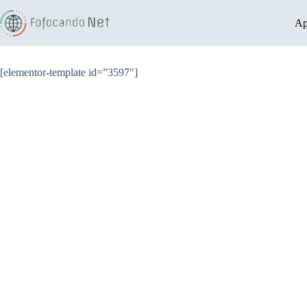
Pular
para
Ap
o
conteúdo
[elementor-template id=”3597″]