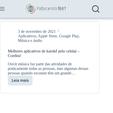
Pular
para
o
conteúdo
3 de novembro de 2021
Aplicativos
,
Apple Store
,
Google Play
,
Música e áudio
Melhores aplicativos de karokê pelo celular –
Confira!
Ouvir música faz parte das atividades de
praticamente todas as pessoas, mas algumas dessas
pessoas quando escutam têm um grande…
Leia mais
Melhores
aplicativos
de
karokê
pelo
celular
–