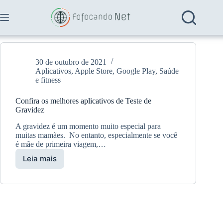
Pular
para
o
conteúdo
30 de outubro de 2021
Aplicativos
,
Apple Store
,
Google Play
,
Saúde
e fitness
Confira os melhores aplicativos de Teste de
Gravidez
A gravidez é um momento muito especial para
muitas mamães. No entanto, especialmente se você
é mãe de primeira viagem,…
Leia mais
Confira
os
melhores
aplicativos
de
Teste
de